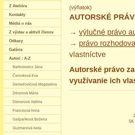
Z Ateliéru
(výňatok)
Kontakty
AUTORSKÉ PRÁV
Médiá o nás
→
výlučné právo a
Z výstav a aktivít členov
Odkazy
→
právo rozhodova
Galéria
vlastníctve
Autori : A-Z
Bartosiewicz Jana
Autorské právo z
Černoková Eva
využívanie ich vla
Demetrovičová Magdaléna
Dérerová Mária
Dienerová Valéria
Franceová Anna
Gašparíková Božena
SK 
Guzmanová Iveta