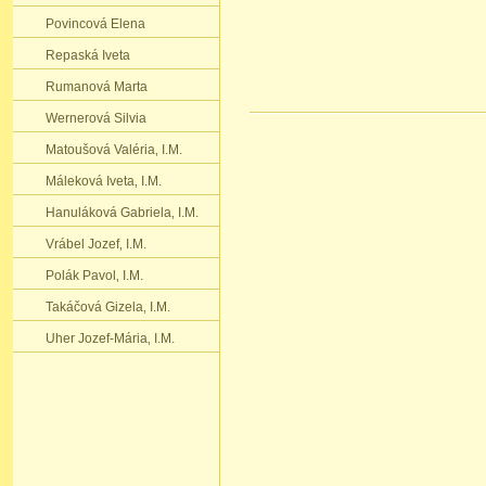
Povincová Elena
Repaská Iveta
Rumanová Marta
Wernerová Silvia
Matoušová Valéria‚ I.M.
Máleková Iveta‚ I.M.
Hanuláková Gabriela‚ I.M.
Vrábel Jozef‚ I.M.
Polák Pavol‚ I.M.
Takáčová Gizela‚ I.M.
Uher Jozef-Mária‚ I.M.