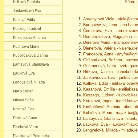
Súhrn p
Hrtková Daniela
Jankovičová Eva
Asvanyiová Viola - viola@shm
Kallová Edita
Bartosiewicz, Jana
- jana.bar
Keszegh Ľudovít
Černoková, Eva
- cernokovae
Demetrovičová, Magdaléna
-m
Krištofičová Antónia
Dérerová Mária
- maria.derer
​Kubiňová Marie
Dienerová, Valéria
- valeria.d
Franceová, Anna
- anyfra@gm
Kubovčáková Darina
Gašparíková, Božena
-
bozena
Lantayová Stanislava
Guzmanová, Iveta
- iveta.gu
Hrtková, Daniela
- daniela.hr
Lauková Eva
Jankovičová, Eva
- jankovico
Lengyelová Milada
Kallová, Edita
- editakallova@
Kasanová, Emília - emiliaka
Maťo Štefan
Keszegh, Ľudovít
- ludovit.k
Milová Soňa
Kotovová, Ingrid - ingrid.kot
Krištofičová, Antónia
- akristo
Nevická Eva
​Kubiňová, Marie
- majak.ba@g
Pisárová Anna
Lantayová, Stanislava
- slan
Lauková, Eva
- laukova@lauk
Pischová Viera
Lengyelová, Milada
- milada.l
Plaskurová Petronela