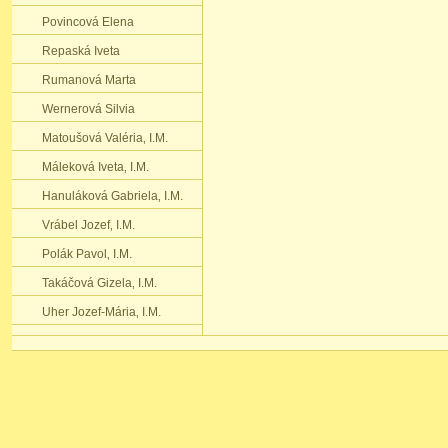
Povincová Elena
Repaská Iveta
Rumanová Marta
Wernerová Silvia
Matoušová Valéria‚ I.M.
Máleková Iveta‚ I.M.
Hanuláková Gabriela‚ I.M.
Vrábel Jozef‚ I.M.
Polák Pavol‚ I.M.
Takáčová Gizela‚ I.M.
Uher Jozef-Mária‚ I.M.