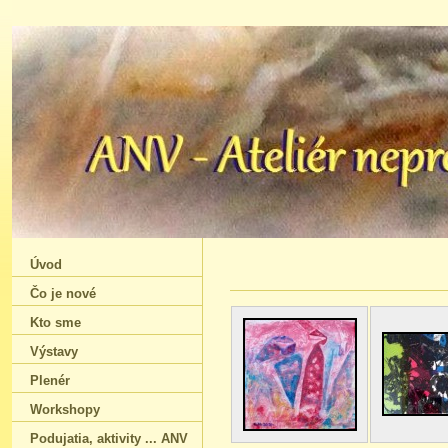
Úvod
Čo je nové
Kto sme
Výstavy
Plenér
Workshopy
Podujatia‚ aktivity ... ANV