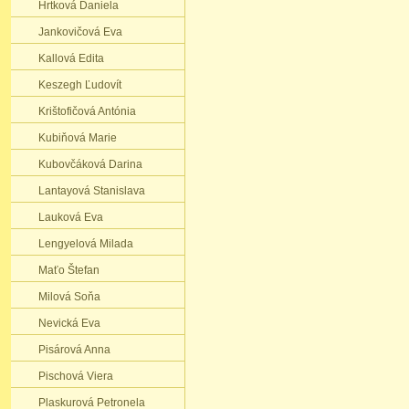
Hrtková Daniela
Jankovičová Eva
Kallová Edita
Keszegh Ľudovít
Krištofičová Antónia
​Kubiňová Marie
Kubovčáková Darina
Lantayová Stanislava
Lauková Eva
Lengyelová Milada
Maťo Štefan
Milová Soňa
Nevická Eva
Pisárová Anna
Pischová Viera
Plaskurová Petronela