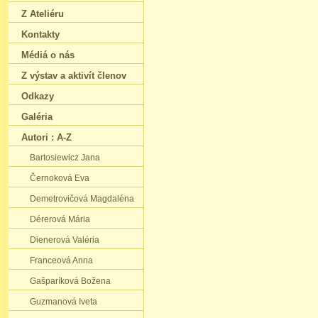
Z Ateliéru
Kontakty
Médiá o nás
Z výstav a aktivít členov
Odkazy
Galéria
Autori : A-Z
Bartosiewicz Jana
Černoková Eva
Demetrovičová Magdaléna
Dérerová Mária
Dienerová Valéria
Franceová Anna
Gašparíková Božena
Guzmanová Iveta