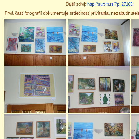
Ďalší zdroj:
http://surcin.rs/?p=27165
Prvá časť fotografií dokumentuje srdečnosť privítania, nezabudnute