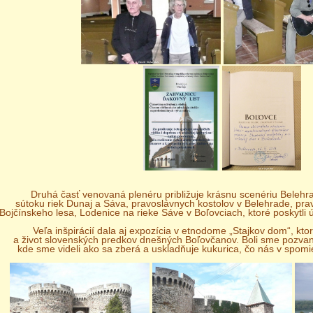
Druhá časť venovaná plenéru približuje krásnu scenériu Beleh
sútoku riek Dunaj a Sáva, pravoslávnych kostolov v Belehrade, pra
Bojčínskeho lesa, Lodenice na rieke Sáve v Boľovciach, ktoré poskytl
Veľa inšpirácií dala aj expozícia v etnodome „Stajkov dom“, kto
a život slovenských predkov dnešných Boľovčanov. Boli sme pozvan
kde sme videli ako sa zberá a uskladňuje kukurica, čo nás v spomie