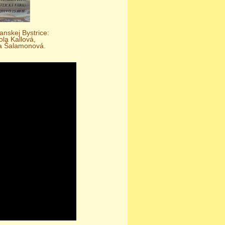
anskej Bystrice:
ola Kallová,
a Šalamonová.