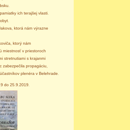
rbsku.
pamiatky ich terajšej vlasti.
obyt.
 Jakova, ktorá nám výrazne
koviča, ktorý nám
ú miestnosť v priestoroch
i stretnutiami s krajanmi
c zabezpečila propagáciu,
 účastníkov plenéra
v Belehrade.
.9 do 25.9.2019.