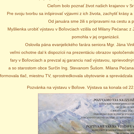
Cieľom bolo poznať život našich krajanov v S
Pre svoju tvorbu sa inšpirovať výjavmi z ich života, zachytiť krásy a 
Od januára sme žili s prípravami na cestu a p
Myšlienka urobiť výstavu v Boľovciach vzišla od Milany Pećanac z
pomohla v jej organizácii.
Oslovila pána evanjelického farára seniora Mgr. Jána Vin
veľmi ochotne dal k dispozícii na prezentáciu obrazov spoločensk
fary v Boľovciach a prevzal aj garanciu nad výstavou, sprievodným
a so starostom obce Surčin Ing. Stevanom Šušom. Milana Pećana
nformovala tlač, miestnu TV, sprostredkovala ubytovanie a sprevádzala
Pozvánka na výstavu v Boľove. Výstava sa konala od 22