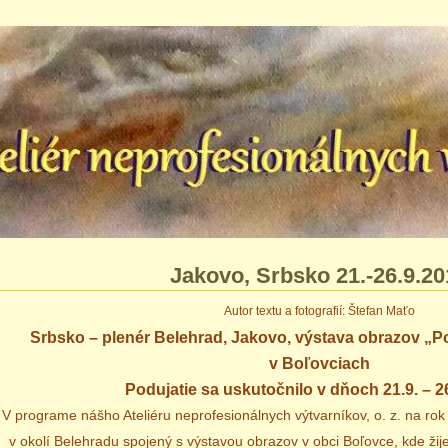
Jakovo‚ Srbsko 21.-26.9.20
Autor textu a fotografií: Štefan Maťo
Srbsko – plenér Belehrad, Jakovo, výstava obrazov „
v Boľovciach
Podujatie sa uskutočnilo v dňoch 21.9. – 26
V programe nášho Ateliéru neprofesionálnych výtvarníkov, o. z. na ro
v okolí Belehradu spojený s výstavou obrazov v obci Boľovce,
kde žij