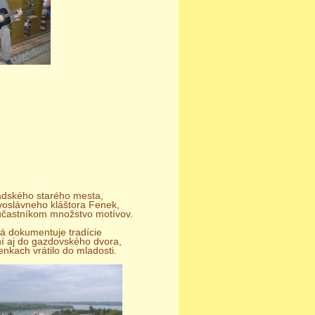
radského starého mesta,
voslávneho kláštora Fenek,
i účastníkom množstvo motívov.
rá dokumentuje tradície
í aj do gazdovského dvora,
nkach vrátilo do mladosti.