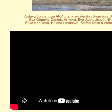
Vystavujúci členovia ANV, o.z. a amatérski výtvarníci z B
Eva Gogová,
Daniela Hrtková,
Eva Jankovičová,
Nik
Erika Karlíková,
Helena Lovásová,
Štefan Maťo a
Alen