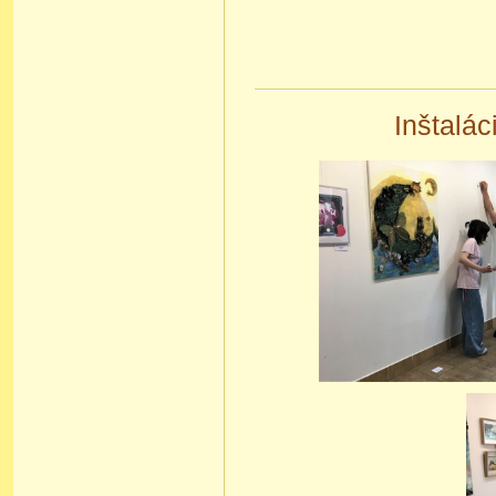
Inštalác