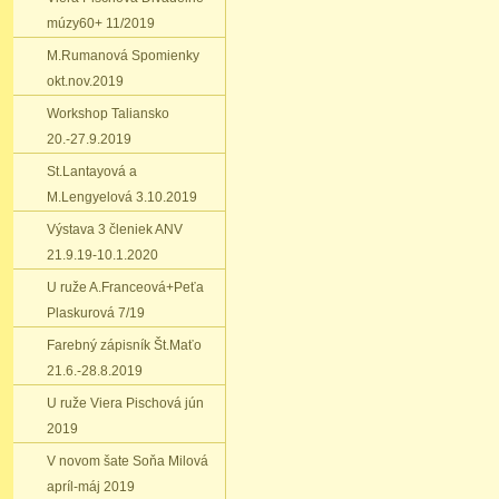
múzy60+ 11/2019
M.Rumanová Spomienky
okt.nov.2019
Workshop Taliansko
20.-27.9.2019
St.Lantayová a
M.Lengyelová 3.10.2019
Výstava 3 členiek ANV
21.9.19-10.1.2020
U ruže A.Franceová+Peťa
Plaskurová 7/19
Farebný zápisník Št.Maťo
21.6.-28.8.2019
U ruže Viera Pischová jún
2019
V novom šate Soňa Milová
apríl-máj 2019