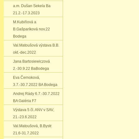
a.m. Dušan Sekela Ba
21.2.-17.3.2023
M.Kubiňová a
B.Gašparíková nov.22
Bodega
Val.Matoušová výstava B.B.
okt.-dec.2022
Jana Bartosiewiczová
2.-30.9.22 BaBodega
Eva Černoková‚
3.7.-30.7.2022 BA Bodega
Andrej Rády 6.7.-30.7.2022
BA Galéria F7
Výstava 5 čl. ANV v SAV‚
21.-23.6.2022
Val.Matoušová‚ B.Bystr.
21.6-31.7.2022