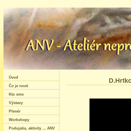
Úvod
D.Hrtko
Čo je nové
Kto sme
Výstavy
Plenér
Workshopy
Podujatia‚ aktivity ... ANV