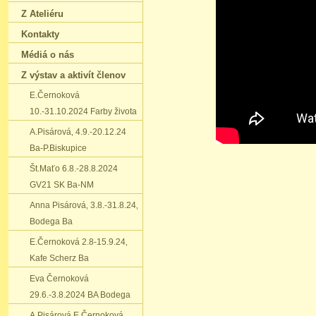
Z Ateliéru
Kontakty
Médiá o nás
Z výstav a aktivít členov
E.Černoková
10.-31.10.2024 Farby života
A.Pisárová‚ 4.9.-20.12.24
Ba-P.Biskupice
Št.Maťo 6.8.-28.8.2024
GV21 SK Ba-NM
Anna Pisárová‚ 3.8.-31.8.24‚
Bodega Ba
E.Černoková 2.8-15.9.24‚
Kafe Scherz Ba
Eva Černoková
29.6.-3.8.2024 BA Bodega
A.Pisárová E.Černoková