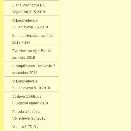
Elena Povincová DK
Vajnorská 21.5.2019
M.Lengyelová a
St.Lantayová 7.5.2019
Kniha a literatúra; apríl-jún
2019 Písek
Eva Nevická výst. Brusel
jan.-febr. 2019
Biskupičanom Eva Nevická
december 2018
M.Lengyelová a
St.Lantayová 5.10.2018
Výstava D.Hrtková
E.Gogová marec 2018
Príroda a fantázia
V.Pischová febr.2018
Vernisáž: TRIO zo