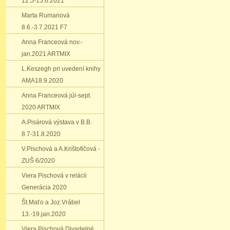
12.5-15.6.2021
Marta Rumanová
8.6.-3.7.2021 F7
Anna Franceová nov.-
jan.2021 ARTMIX
L.Keszegh pri uvedení knihy
AMA18.9.2020
Anna Franceová júl-sept.
2020 ARTMIX
A.Pisárová výstava v B.B.
8.7-31.8.2020
V.Pischová a A.Krištofičová -
ZUŠ 6/2020
Viera Pischová v relácii
Generácia 2020
Št.Maťo a Joz.Vrábel
13.-19.jan.2020
Viera Pischová Divadelné