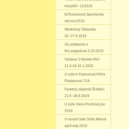
múzy60+ 11/2019
M.Rumanová Spomienky
okt.nov.2019
Workshop Taliansko
20.-27.9.2019
St.Lantayová a
M.Lengyelová 3.10.2019
Výstava 3 členiek ANV
21.9.19-10.1.2020
U ruže A.Franceová+Peťa
Plaskurová 7/19
Farebný zápisník Št.Maťo
21.6.-28.8.2019
U ruže Viera Pischová jún
2019
V novom šate Soňa Milová
apríl-máj 2019