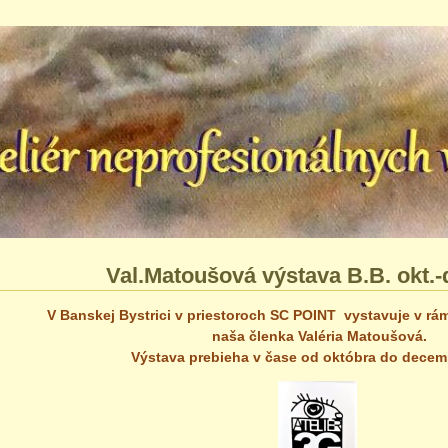
Val.Matoušová výstava B.B. okt.-
V Banskej Bystrici v priestoroch SC POINT vystavuje v rá
naša členka Valéria Matoušová.
Výstava prebieha v čase od októbra do decem