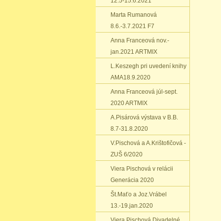
12.5-15.6.2021
Marta Rumanová
8.6.-3.7.2021 F7
Anna Franceová nov.-
jan.2021 ARTMIX
L.Keszegh pri uvedení knihy
AMA18.9.2020
Anna Franceová júl-sept.
2020 ARTMIX
A.Pisárová výstava v B.B.
8.7-31.8.2020
V.Pischová a A.Krištofičová -
ZUŠ 6/2020
Viera Pischová v relácii
Generácia 2020
Št.Maťo a Joz.Vrábel
13.-19.jan.2020
Viera Pischová Divadelné