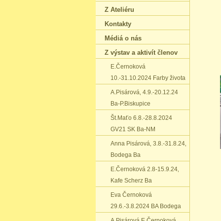
Z Ateliéru
Kontakty
Médiá o nás
Z výstav a aktivít členov
E.Černoková
10.-31.10.2024 Farby života
A.Pisárová‚ 4.9.-20.12.24
Ba-P.Biskupice
Št.Maťo 6.8.-28.8.2024
GV21 SK Ba-NM
Anna Pisárová‚ 3.8.-31.8.24‚
Bodega Ba
E.Černoková 2.8-15.9.24‚
Kafe Scherz Ba
Eva Černoková
29.6.-3.8.2024 BA Bodega
A.Pisárová E.Černoková