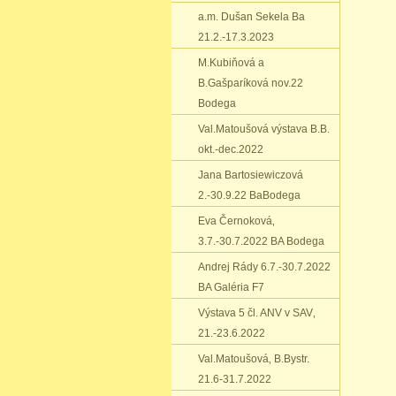
a.m. Dušan Sekela Ba
21.2.-17.3.2023
M.Kubiňová a
B.Gašparíková nov.22
Bodega
Val.Matoušová výstava B.B.
okt.-dec.2022
Jana Bartosiewiczová
2.-30.9.22 BaBodega
Eva Černoková‚
3.7.-30.7.2022 BA Bodega
Andrej Rády 6.7.-30.7.2022
BA Galéria F7
Výstava 5 čl. ANV v SAV‚
21.-23.6.2022
Val.Matoušová‚ B.Bystr.
21.6-31.7.2022