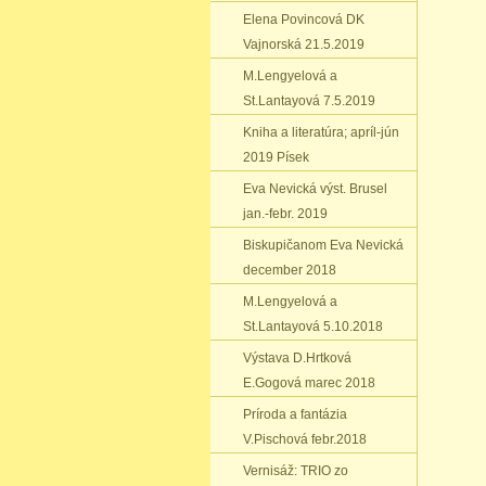
Elena Povincová DK
Vajnorská 21.5.2019
M.Lengyelová a
St.Lantayová 7.5.2019
Kniha a literatúra; apríl-jún
2019 Písek
Eva Nevická výst. Brusel
jan.-febr. 2019
Biskupičanom Eva Nevická
december 2018
M.Lengyelová a
St.Lantayová 5.10.2018
Výstava D.Hrtková
E.Gogová marec 2018
Príroda a fantázia
V.Pischová febr.2018
Vernisáž: TRIO zo