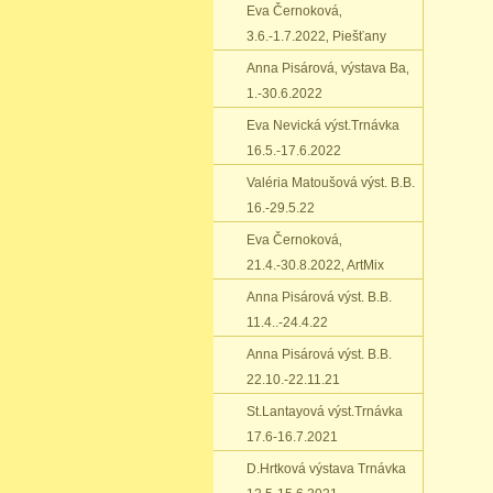
Eva Černoková‚
3.6.-1.7.2022‚ Piešťany
Anna Pisárová‚ výstava Ba‚
1.-30.6.2022
Eva Nevická výst.Trnávka
16.5.-17.6.2022
Valéria Matoušová výst. B.B.
16.-29.5.22
Eva Černoková‚
21.4.-30.8.2022‚ ArtMix
Anna Pisárová výst. B.B.
11.4..-24.4.22
Anna Pisárová výst. B.B.
22.10.-22.11.21
St.Lantayová výst.Trnávka
17.6-16.7.2021
D.Hrtková výstava Trnávka