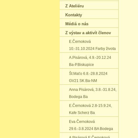
Z Ateliéru
Kontakty
Médiá o nás
Z výstav a aktivít členov
E.Černoková
10.-31.10.2024 Farby života
A.Pisárová‚ 4.9.-20.12.24
Ba-P.Biskupice
Št.Maťo 6.8.-28.8.2024
GV21 SK Ba-NM
Anna Pisárová‚ 3.8.-31.8.24‚
Bodega Ba
E.Černoková 2.8-15.9.24‚
Kafe Scherz Ba
Eva Černoková
29.6.-3.8.2024 BA Bodega
A.Pisárová E.Černoková