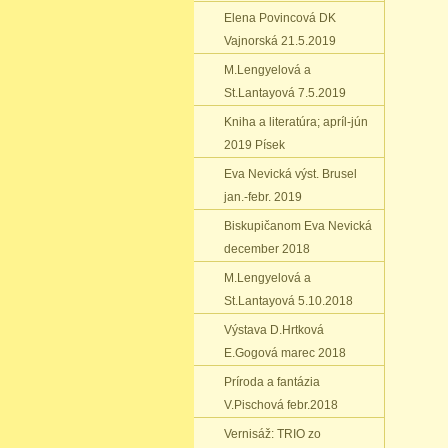
Elena Povincová DK
Vajnorská 21.5.2019
M.Lengyelová a
St.Lantayová 7.5.2019
Kniha a literatúra; apríl-jún
2019 Písek
Eva Nevická výst. Brusel
jan.-febr. 2019
Biskupičanom Eva Nevická
december 2018
M.Lengyelová a
St.Lantayová 5.10.2018
Výstava D.Hrtková
E.Gogová marec 2018
Príroda a fantázia
V.Pischová febr.2018
Vernisáž: TRIO zo