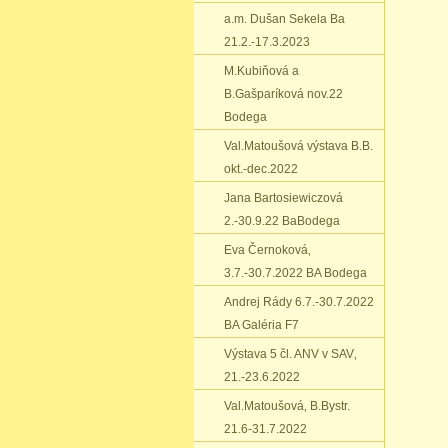
a.m. Dušan Sekela Ba
21.2.-17.3.2023
M.Kubiňová a
B.Gašparíková nov.22
Bodega
Val.Matoušová výstava B.B.
okt.-dec.2022
Jana Bartosiewiczová
2.-30.9.22 BaBodega
Eva Černoková‚
3.7.-30.7.2022 BA Bodega
Andrej Rády 6.7.-30.7.2022
BA Galéria F7
Výstava 5 čl. ANV v SAV‚
21.-23.6.2022
Val.Matoušová‚ B.Bystr.
21.6-31.7.2022