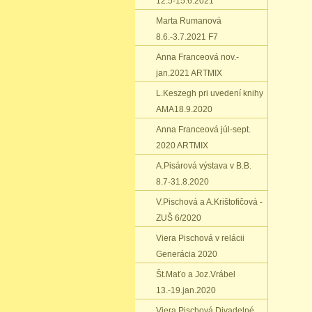
12.5-15.6.2021
Marta Rumanová
8.6.-3.7.2021 F7
Anna Franceová nov.-
jan.2021 ARTMIX
L.Keszegh pri uvedení knihy
AMA18.9.2020
Anna Franceová júl-sept.
2020 ARTMIX
A.Pisárová výstava v B.B.
8.7-31.8.2020
V.Pischová a A.Krištofičová -
ZUŠ 6/2020
Viera Pischová v relácii
Generácia 2020
Št.Maťo a Joz.Vrábel
13.-19.jan.2020
Viera Pischová Divadelné