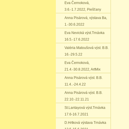
Eva Černoková‚
3.6.-1.7.2022‚ Piešťany
Anna Pisárová‚ výstava Ba‚
1.-30.6.2022
Eva Nevická výst.Trnávka
16.5.-17.6.2022
Valéria Matoušová výst. B.B.
16.-29.5.22
Eva Černoková‚
21.4.-30.8.2022‚ ArtMix
Anna Pisárová výst. B.B.
11.4..-24.4.22
Anna Pisárová výst. B.B.
22.10.-22.11.21
St.Lantayová výst.Trnávka
17.6-16.7.2021
D.Hrtková výstava Trnávka