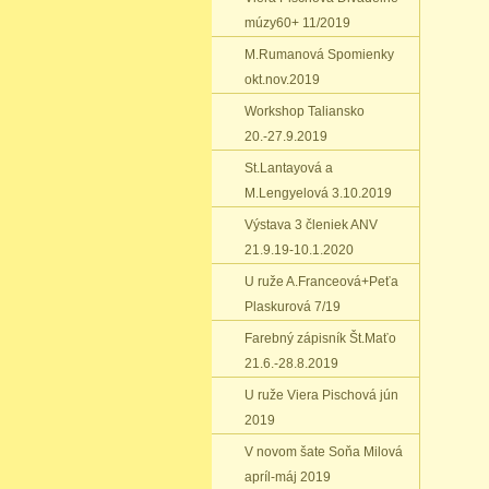
múzy60+ 11/2019
M.Rumanová Spomienky
okt.nov.2019
Workshop Taliansko
20.-27.9.2019
St.Lantayová a
M.Lengyelová 3.10.2019
Výstava 3 členiek ANV
21.9.19-10.1.2020
U ruže A.Franceová+Peťa
Plaskurová 7/19
Farebný zápisník Št.Maťo
21.6.-28.8.2019
U ruže Viera Pischová jún
2019
V novom šate Soňa Milová
apríl-máj 2019