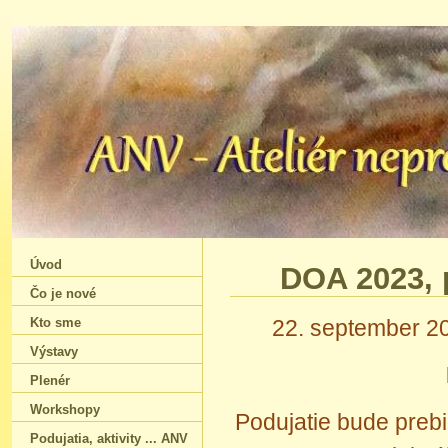
Úvod
DOA 2023‚ 
Čo je nové
Kto sme
22. september 20
Výstavy
Plenér
Workshopy
Podujatie bude prebi
Podujatia‚ aktivity ... ANV