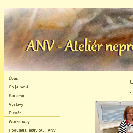
Úvod
O
Čo je nové
21
Kto sme
Výstavy
Plenér
Workshopy
Podujatia‚ aktivity ... ANV