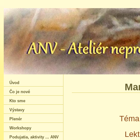
Úvod
Mar
Čo je nové
Kto sme
Výstavy
Téma:
Plenér
Workshopy
Lekt
Podujatia‚ aktivity ... ANV